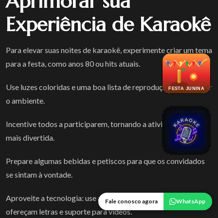
Aprimorar sua
Experiência de Karaokê
Para elevar suas noites de karaokê, experimente criar um tema
para a festa, como anos 80 ou hits atuais.
Use luzes coloridas e uma boa lista de reprodução para animar
FESTA JUNINA
o ambiente.
Incentive todos a participarem, tornando a atividade ainda
mais divertida.
Prepare algumas bebidas e petiscos para que os convidados
se sintam à vontade.
Aproveite a tecnologia: use aplicativos de karaokê que
Fale conosco agora
WhatsApp
ofereçam letras e suporte para vídeos.