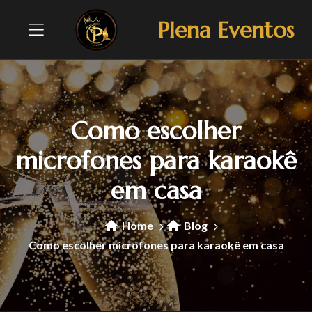
Plena Eventos
Como escolher
microfones para karaokê
em casa
Home
Blog
Como escolher microfones para karaokê em casa