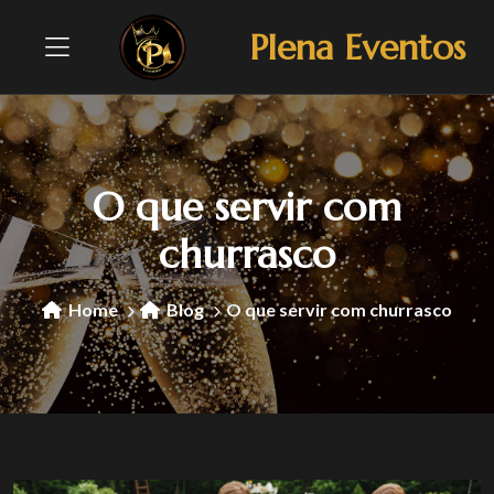
Plena Eventos
O que servir com
churrasco
Home
Blog
O que servir com churrasco