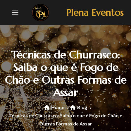
Plena Eventos
Técnicas de Churrasco:
Saiba o que é Fogo de
Chão e Outras Formas de
Assar
Home
Blog
Técnicas de Churrasco: Saiba o que é Fogo de Chão e
Outras Formas de Assar